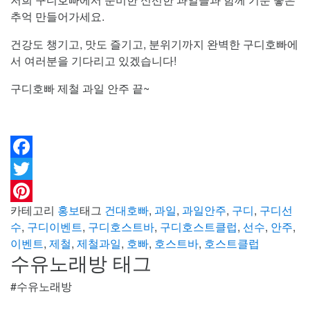
추억 만들어가세요.
건강도 챙기고, 맛도 즐기고, 분위기까지 완벽한 구디호빠에
서 여러분을 기다리고 있겠습니다!
구디호빠 제철 과일 안주 끝~
Facebook
Twitter
카테고리
홍보
태그
건대호빠
,
과일
,
과일안주
,
구디
,
구디선
Pinterest
수
,
구디이벤트
,
구디호스트바
,
구디호스트클럽
,
선수
,
안주
,
이벤트
,
제철
,
제철과일
,
호빠
,
호스트바
,
호스트클럽
수유노래방 태그
#수유노래방