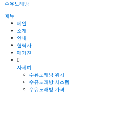
콘
수유노래방
텐
메뉴
츠
메인
로
소개
바
안내
로
협력사
가
매거진
기
자세히
수유노래방 위치
수유노래방 시스템
수유노래방 가격