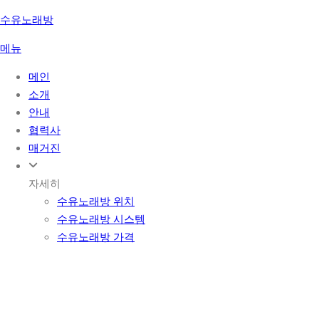
콘
수유노래방
텐
메뉴
츠
로
메인
바
소개
로
안내
가
협력사
기
매거진
자세히
수유노래방 위치
수유노래방 시스템
수유노래방 가격