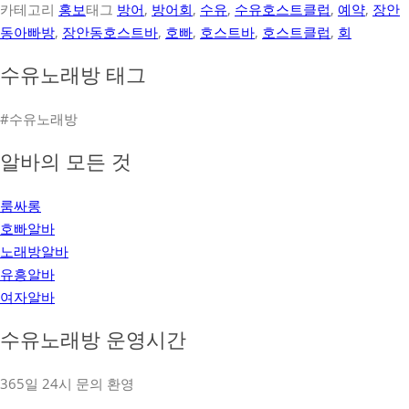
카테고리
홍보
태그
방어
,
방어회
,
수유
,
수유호스트클럽
,
예약
,
장안
Pinterest
동아빠방
,
장안동호스트바
,
호빠
,
호스트바
,
호스트클럽
,
회
수유노래방 태그
#수유노래방
알바의 모든 것
룸싸롱
호빠알바
노래방알바
유흥알바
여자알바
수유노래방 운영시간
365일 24시 문의 환영