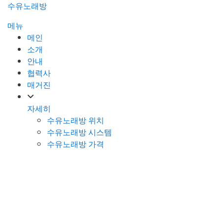
콘
수유노래방
텐
메뉴
츠
메인
로
소개
바
안내
로
협력사
가
매거진
기
자세히
수유노래방 위치
수유노래방 시스템
수유노래방 가격