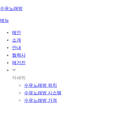
콘
수유노래방
텐
메뉴
츠
로
메인
바
소개
로
안내
가
협력사
기
매거진
자세히
수유노래방 위치
수유노래방 시스템
수유노래방 가격