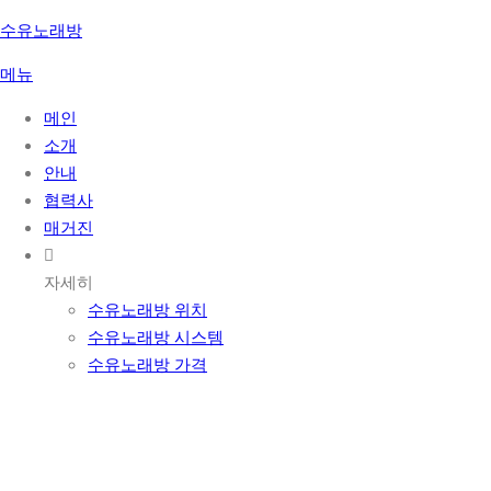
콘
수유노래방
텐
메뉴
츠
로
메인
바
소개
로
안내
가
협력사
기
매거진
자세히
수유노래방 위치
수유노래방 시스템
수유노래방 가격