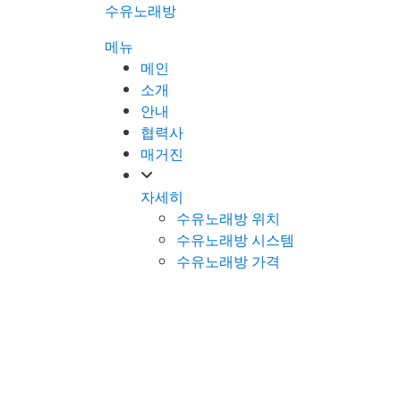
콘
수유노래방
텐
메뉴
츠
메인
로
소개
바
안내
로
협력사
가
매거진
기
자세히
수유노래방 위치
수유노래방 시스템
수유노래방 가격