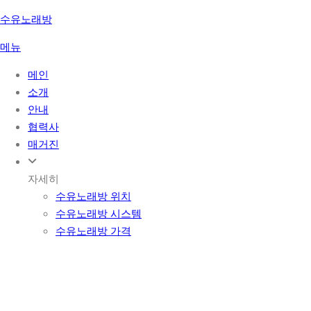
콘
수유노래방
텐
메뉴
츠
로
메인
바
소개
로
안내
가
협력사
기
매거진
자세히
수유노래방 위치
수유노래방 시스템
수유노래방 가격