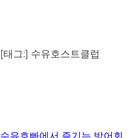
[태그:]
수유호스트클럽
수유호빠에서 즐기는 방어회