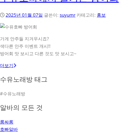
2025년 01월 07일
글쓴이:
suyumr
카테고리:
홍보
가게 안주들 지겨우시죠?
색다른 안주 이벤트 개시!!
방어회 맛 보시고 다른 것도 맛 보시고~
더보기
수유노래방 태그
#수유노래방
알바의 모든 것
룸싸롱
호빠알바