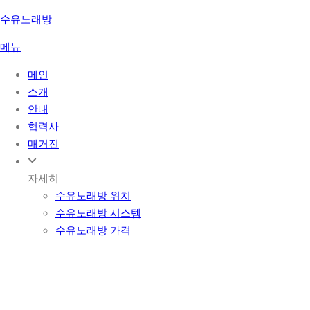
콘
수유노래방
텐
메뉴
츠
로
메인
바
소개
로
안내
가
협력사
기
매거진
자세히
수유노래방 위치
수유노래방 시스템
수유노래방 가격