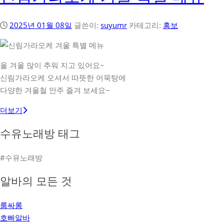
2025년 01월 08일
글쓴이:
suyumr
카테고리:
홍보
올 겨울 많이 추워 지고 있어요~
신림가라오케 오셔서 따뜻한 어묵탕에
다양한 겨울철 안주 즐겨 보세요~
더보기
수유노래방 태그
#수유노래방
알바의 모든 것
룸싸롱
호빠알바