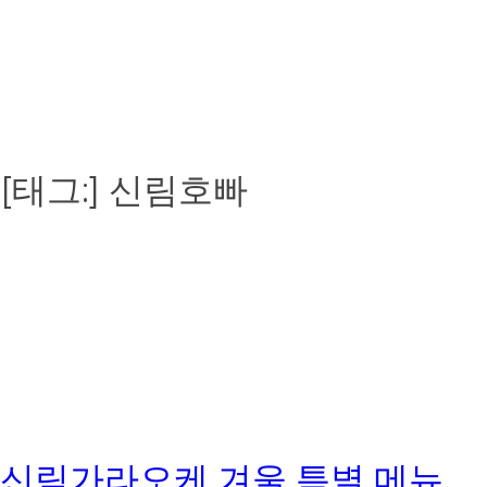
[태그:]
신림호빠
신림가라오케 겨울 특별 메뉴