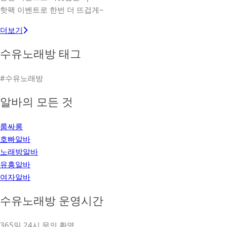
핫팩 이벤트로 한번 더 뜨겁게~
더보기
수유노래방 태그
#수유노래방
알바의 모든 것
룸싸롱
호빠알바
노래방알바
유흥알바
여자알바
수유노래방 운영시간
365일 24시 문의 환영