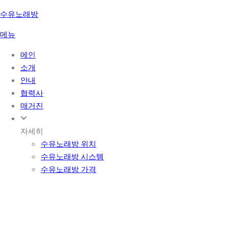
콘
수유노래방
텐
메뉴
츠
로
메인
바
소개
로
안내
가
협력사
기
매거진
자세히
수유노래방 위치
수유노래방 시스템
수유노래방 가격