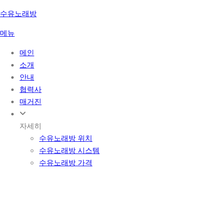
콘
수유노래방
텐
메뉴
츠
로
메인
바
소개
로
안내
가
협력사
기
매거진
자세히
수유노래방 위치
수유노래방 시스템
수유노래방 가격