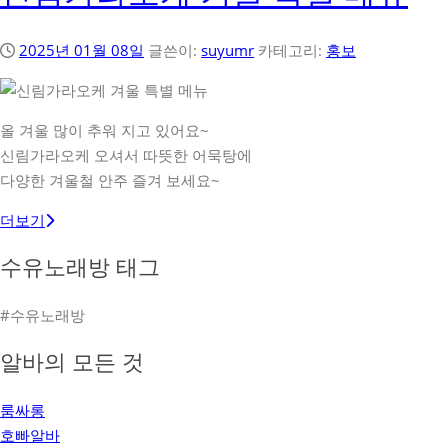
2025년 01월 08일
글쓴이:
suyumr
카테고리:
홍보
올 겨울 많이 추워 지고 있어요~
신림가라오케 오셔서 따뜻한 어묵탕에
다양한 겨울철 안주 즐겨 보세요~
더보기
수유노래방 태그
#수유노래방
알바의 모든 것
룸싸롱
호빠알바