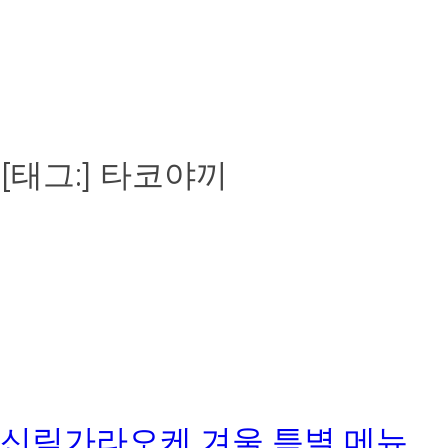
[태그:]
타코야끼
신림가라오케 겨울 특별 메뉴