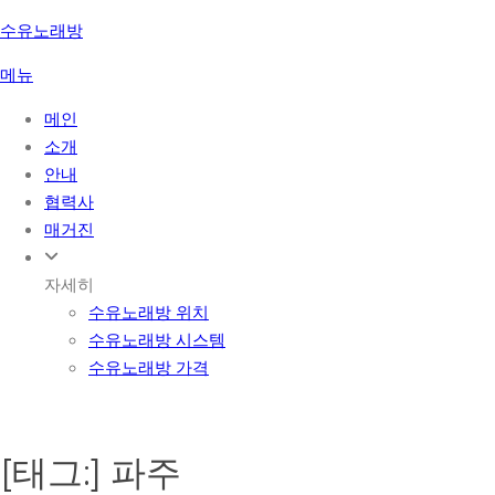
콘
수유노래방
텐
메뉴
츠
로
메인
바
소개
로
안내
가
협력사
기
매거진
자세히
수유노래방 위치
수유노래방 시스템
수유노래방 가격
[태그:]
파주