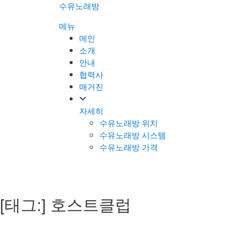
콘
수유노래방
텐
메뉴
츠
메인
로
소개
바
안내
로
협력사
가
매거진
기
자세히
수유노래방 위치
수유노래방 시스템
수유노래방 가격
[태그:]
호스트클럽